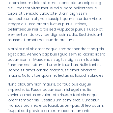
Lorem ipsum dolor sit amet, consectetur adipiscing
elit. Praesent vitae metus odio. Nam pellentesque
turpis at vehicula vulputate. Etiam dignissim
consectetur nibh, nec suscipit quam interdum vitae.
Integer eu justo ornare, luctus purus ultrices,
pellentesque nisi. Cras sed vulputate purus. Fusce at
elementum dolor, vitae dignissim odio. Sed tincidunt
massa sit amet malesuada pretium.
Morbi et nisl sit amet neque semper hendrerit sagittis
eget odio. Aenean dapibus ligula sem, id lacinia libero
accumsan in. Maecenas sagittis dignissim facilisis.
Suspendisse rutrum id urna in faucibus. Nulla facilisi.
Donec sit amet ornare magna, sit amet pharetra
mauris. Nulla vitae quam et lectus sollicitudin ultricies
Nunc aliquam nibh mauris, ac faucibus augue
imperdiet id. Fusce accumsan, nisl eget mollis
vehicula, metus ex vulputate risus, a facilisis neque
lorem tempor nisl. Vestibulum et mi erat. Curabitur
rhoncus orci nec eros faucibus tempus. Ut leo quam,
feugiat sed gravida a, rutrum accumsan ante.