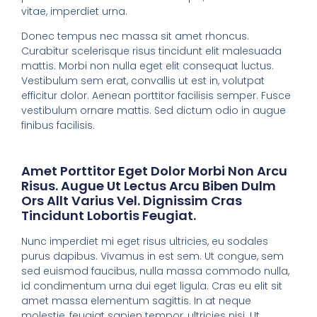
vitae, imperdiet urna.
Donec tempus nec massa sit amet rhoncus.
Curabitur scelerisque risus tincidunt elit malesuada
mattis. Morbi non nulla eget elit consequat luctus.
Vestibulum sem erat, convallis ut est in, volutpat
efficitur dolor. Aenean porttitor facilisis semper. Fusce
vestibulum ornare mattis. Sed dictum odio in augue
finibus facilisis.
Amet Porttitor Eget Dolor Morbi Non Arcu
Risus. Augue Ut Lectus Arcu Biben Dulm
Ors Allt Varius Vel. Dignissim Cras
Tincidunt Lobortis Feugiat.
Nunc imperdiet mi eget risus ultricies, eu sodales
purus dapibus. Vivamus in est sem. Ut congue, sem
sed euismod faucibus, nulla massa commodo nulla,
id condimentum urna dui eget ligula. Cras eu elit sit
amet massa elementum sagittis. In at neque
molestie, feugiat sapien tempor, ultricies nisi. Ut