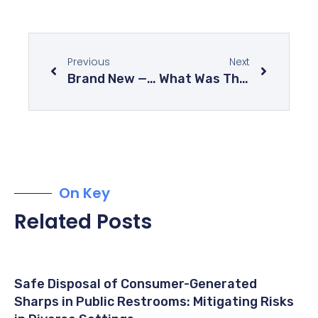
Previous
Next
Brand New — Take Care Of Your Skin With This Amazing Body Cream By Honest
What Was The #1 Hair Style For Brides In 2019
On Key
Related Posts
Safe Disposal of Consumer-Generated
Sharps in Public Restrooms: Mitigating Risks