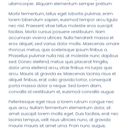
ullamcorper. Aliquam elementum semper pretium.
Morbi fermentum, tellus eget lobortis pulvinar, enim
lorem bibendum sapien, euismod tempor arcu ligula
nec nisl. Praesent vitae tellus molestie eros suscipit
facilisis. Morbi cursus posuere vestibulum. Nam
accumsan viverra ultrices. Nulla hendrerit massa et
eros aliquet, sed varius dolor mollis. Maecenas ornare
rhoncus metus, quis scelerisque ipsum finibus a.
Phasellus pulvinar nulla nisl, at molestie nunc dapibus
sed. Donec eleifend, metus quis placerat fringilla,
dolor urna eleifend arcu, vitae finibus mi turpis quis
arcu. Mauris at gravida ex. Maecenas lacinia, risus et
aliquet finibus, erat odio gravida tortor, consequat
porta massa dolor a neque. Sed lorem diam,
convallis id vestibulum et, euismod convallis augue.
Pellentesque eget risus a lorem rutrum congue nec
quis arcu. Nullam fermentum elementum dolor, sit
amet suscipit lorem mollis eget. Duis facilisis, erat nec
lacinia tempus, velit risus ultricies nunc, at gravida
mauris mauris sit amet urna. Proin nunc augue,