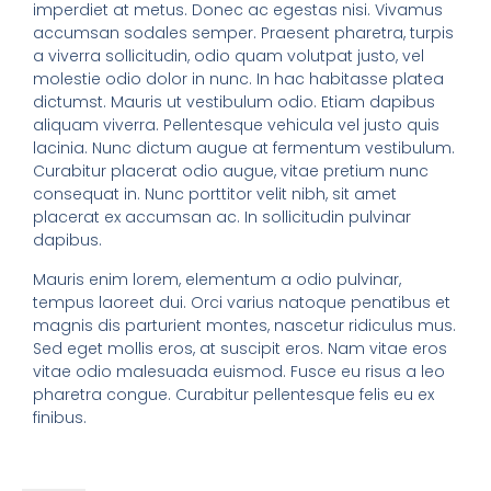
imperdiet at metus. Donec ac egestas nisi. Vivamus
accumsan sodales semper. Praesent pharetra, turpis
a viverra sollicitudin, odio quam volutpat justo, vel
molestie odio dolor in nunc. In hac habitasse platea
dictumst. Mauris ut vestibulum odio. Etiam dapibus
aliquam viverra. Pellentesque vehicula vel justo quis
lacinia. Nunc dictum augue at fermentum vestibulum.
Curabitur placerat odio augue, vitae pretium nunc
consequat in. Nunc porttitor velit nibh, sit amet
placerat ex accumsan ac. In sollicitudin pulvinar
dapibus.
Mauris enim lorem, elementum a odio pulvinar,
tempus laoreet dui. Orci varius natoque penatibus et
magnis dis parturient montes, nascetur ridiculus mus.
Sed eget mollis eros, at suscipit eros. Nam vitae eros
vitae odio malesuada euismod. Fusce eu risus a leo
pharetra congue. Curabitur pellentesque felis eu ex
finibus.