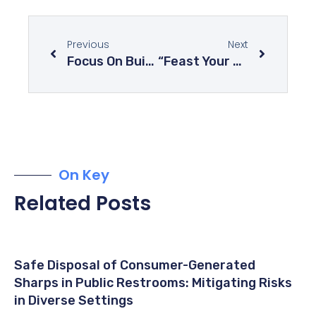
Previous
Next
Focus On Building Your Inner Core Strength By Exercising Every Day
“Feast Your Eyes On” Is Not Just An Idiom Its A Way Of Life
On Key
Related Posts
Safe Disposal of Consumer-Generated
Sharps in Public Restrooms: Mitigating Risks
in Diverse Settings