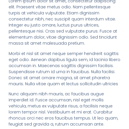
Lorem ipsum dolor sit amet, consectetur adipiscing
elit. Praesent vitae metus odio. Nam pellentesque
turpis at vehicula vulputate. Etiam dignissim
consectetur nibh, nec suscipit quam interdum vitae.
Integer eu justo ornare, luctus purus ultrices,
pellentesque nisi. Cras sed vulputate purus. Fusce at
elementum dolor, vitae dignissim odio. Sed tincidunt
massa sit amet malesuada pretium.
Morbi et nisl sit amet neque semper hendrerit sagittis
eget odio. Aenean dapibus ligula sem, id lacinia libero
accumsan in. Maecenas sagittis dignissim facilisis.
Suspendisse rutrum id urna in faucibus. Nulla facilisi.
Donec sit amet ornare magna, sit amet pharetra
mauris. Nulla vitae quam et lectus sollicitudin ultricies
Nunc aliquam nibh mauris, ac faucibus augue
imperdiet id. Fusce accumsan, nisl eget mollis
vehicula, metus ex vulputate risus, a facilisis neque
lorem tempor nisl. Vestibulum et mi erat. Curabitur
rhoncus orci nec eros faucibus tempus. Ut leo quam,
feugiat sed gravida a, rutrum accumsan ante.