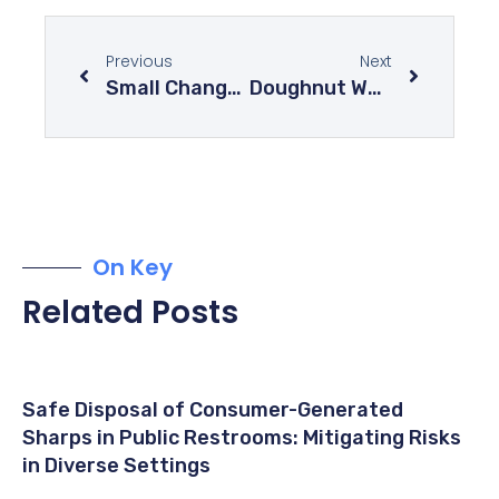
Previous
Next
Small Changes Will Make A Big Difference — Choose The Right Nail Color
Doughnut Worry – You Can Get This Delicious Doughnut Within 24 Hours
On Key
Related Posts
Safe Disposal of Consumer-Generated
Sharps in Public Restrooms: Mitigating Risks
in Diverse Settings