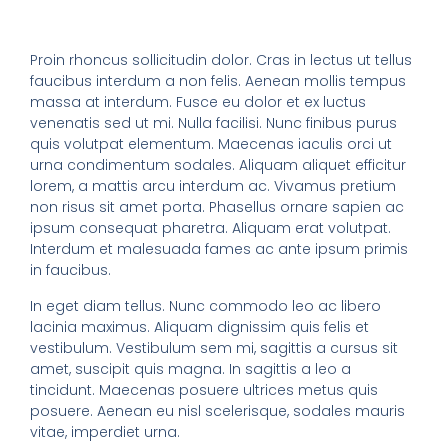
Proin rhoncus sollicitudin dolor. Cras in lectus ut tellus
faucibus interdum a non felis. Aenean mollis tempus
massa at interdum. Fusce eu dolor et ex luctus
venenatis sed ut mi. Nulla facilisi. Nunc finibus purus
quis volutpat elementum. Maecenas iaculis orci ut
urna condimentum sodales. Aliquam aliquet efficitur
lorem, a mattis arcu interdum ac. Vivamus pretium
non risus sit amet porta. Phasellus ornare sapien ac
ipsum consequat pharetra. Aliquam erat volutpat.
Interdum et malesuada fames ac ante ipsum primis
in faucibus.
In eget diam tellus. Nunc commodo leo ac libero
lacinia maximus. Aliquam dignissim quis felis et
vestibulum. Vestibulum sem mi, sagittis a cursus sit
amet, suscipit quis magna. In sagittis a leo a
tincidunt. Maecenas posuere ultrices metus quis
posuere. Aenean eu nisl scelerisque, sodales mauris
vitae, imperdiet urna.