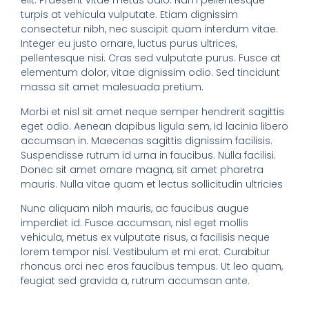
elit. Praesent vitae metus odio. Nam pellentesque
turpis at vehicula vulputate. Etiam dignissim
consectetur nibh, nec suscipit quam interdum vitae.
Integer eu justo ornare, luctus purus ultrices,
pellentesque nisi. Cras sed vulputate purus. Fusce at
elementum dolor, vitae dignissim odio. Sed tincidunt
massa sit amet malesuada pretium.
Morbi et nisl sit amet neque semper hendrerit sagittis
eget odio. Aenean dapibus ligula sem, id lacinia libero
accumsan in. Maecenas sagittis dignissim facilisis.
Suspendisse rutrum id urna in faucibus. Nulla facilisi.
Donec sit amet ornare magna, sit amet pharetra
mauris. Nulla vitae quam et lectus sollicitudin ultricies
Nunc aliquam nibh mauris, ac faucibus augue
imperdiet id. Fusce accumsan, nisl eget mollis
vehicula, metus ex vulputate risus, a facilisis neque
lorem tempor nisl. Vestibulum et mi erat. Curabitur
rhoncus orci nec eros faucibus tempus. Ut leo quam,
feugiat sed gravida a, rutrum accumsan ante.