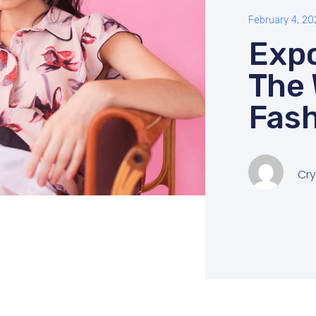
February 4, 20
Expo
The 
Fash
Cry