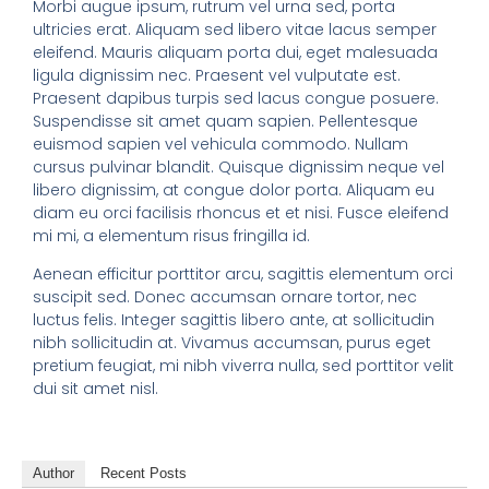
Morbi augue ipsum, rutrum vel urna sed, porta
ultricies erat. Aliquam sed libero vitae lacus semper
eleifend. Mauris aliquam porta dui, eget malesuada
ligula dignissim nec. Praesent vel vulputate est.
Praesent dapibus turpis sed lacus congue posuere.
Suspendisse sit amet quam sapien. Pellentesque
euismod sapien vel vehicula commodo. Nullam
cursus pulvinar blandit. Quisque dignissim neque vel
libero dignissim, at congue dolor porta. Aliquam eu
diam eu orci facilisis rhoncus et et nisi. Fusce eleifend
mi mi, a elementum risus fringilla id.
Aenean efficitur porttitor arcu, sagittis elementum orci
suscipit sed. Donec accumsan ornare tortor, nec
luctus felis. Integer sagittis libero ante, at sollicitudin
nibh sollicitudin at. Vivamus accumsan, purus eget
pretium feugiat, mi nibh viverra nulla, sed porttitor velit
dui sit amet nisl.
Author
Recent Posts