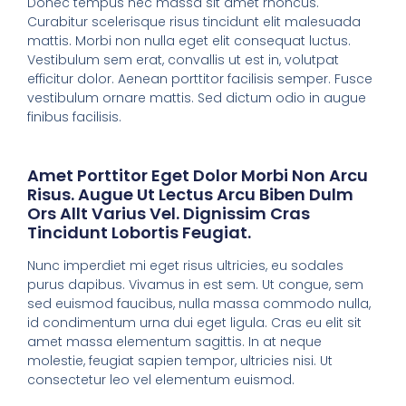
Donec tempus nec massa sit amet rhoncus.
Curabitur scelerisque risus tincidunt elit malesuada
mattis. Morbi non nulla eget elit consequat luctus.
Vestibulum sem erat, convallis ut est in, volutpat
efficitur dolor. Aenean porttitor facilisis semper. Fusce
vestibulum ornare mattis. Sed dictum odio in augue
finibus facilisis.
Amet Porttitor Eget Dolor Morbi Non Arcu
Risus. Augue Ut Lectus Arcu Biben Dulm
Ors Allt Varius Vel. Dignissim Cras
Tincidunt Lobortis Feugiat.
Nunc imperdiet mi eget risus ultricies, eu sodales
purus dapibus. Vivamus in est sem. Ut congue, sem
sed euismod faucibus, nulla massa commodo nulla,
id condimentum urna dui eget ligula. Cras eu elit sit
amet massa elementum sagittis. In at neque
molestie, feugiat sapien tempor, ultricies nisi. Ut
consectetur leo vel elementum euismod.