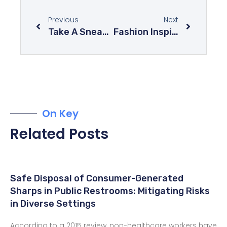
Previous
Next
Take A Sneak Peek Into The Future Of Second-Hand Clothes Shops
Fashion Inspired By Architecture And Famous Monuments Around The World
On Key
Related Posts
Safe Disposal of Consumer-Generated
Sharps in Public Restrooms: Mitigating Risks
in Diverse Settings
According to a 2015 review, non-healthcare workers have