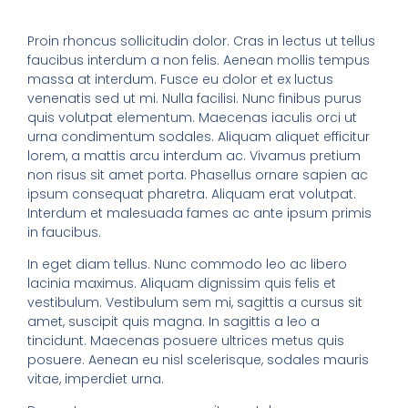
Proin rhoncus sollicitudin dolor. Cras in lectus ut tellus
faucibus interdum a non felis. Aenean mollis tempus
massa at interdum. Fusce eu dolor et ex luctus
venenatis sed ut mi. Nulla facilisi. Nunc finibus purus
quis volutpat elementum. Maecenas iaculis orci ut
urna condimentum sodales. Aliquam aliquet efficitur
lorem, a mattis arcu interdum ac. Vivamus pretium
non risus sit amet porta. Phasellus ornare sapien ac
ipsum consequat pharetra. Aliquam erat volutpat.
Interdum et malesuada fames ac ante ipsum primis
in faucibus.
In eget diam tellus. Nunc commodo leo ac libero
lacinia maximus. Aliquam dignissim quis felis et
vestibulum. Vestibulum sem mi, sagittis a cursus sit
amet, suscipit quis magna. In sagittis a leo a
tincidunt. Maecenas posuere ultrices metus quis
posuere. Aenean eu nisl scelerisque, sodales mauris
vitae, imperdiet urna.