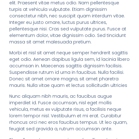
elit. Praesent vitae metus odio. Nam pellentesque
turpis at vehicula vulputate. Etiam dignissim
consectetur nibh, nec suscipit quam interdum vitae.
Integer eu justo ornare, luctus purus ultrices,
pellentesque nisi. Cras sed vulputate purus. Fusce at
elementum dolor, vitae dignissim odio. Sed tincidunt
massa sit amet malesuada pretium.
Morbi et nisl sit amet neque semper hendrerit sagittis
eget odio. Aenean dapibus ligula sem, id lacinia libero
accumsan in. Maecenas sagittis dignissim facilisis.
Suspendisse rutrum id urna in faucibus. Nulla facilisi.
Donec sit amet ornare magna, sit amet pharetra
mauris. Nulla vitae quam et lectus sollicitudin ultricies
Nunc aliquam nibh mauris, ac faucibus augue
imperdiet id. Fusce accumsan, nisl eget mollis
vehicula, metus ex vulputate risus, a facilisis neque
lorem tempor nisl. Vestibulum et mi erat. Curabitur
rhoncus orci nec eros faucibus tempus. Ut leo quam,
feugiat sed gravida a, rutrum accumsan ante.